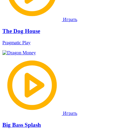
Играть
The Dog House
Pragmatic Play
Играть
Big Bass Splash