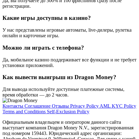
Да, вы получаете до 300% и 100 фриспинов сразу после
регистрации.
Какие игры доступны в казино?
У нас представлены игровые автоматы, live-дилеры, рулетка
онлайн и карточные игры.
Можно ли играть с телефона?
Да, мобильное казино поддерживает все функции и не требует
установки приложений.
Как вывести выигрыш из Dragon Money?
Для вывода используйте доступные платежные системы,
время обработки — до 2 часов.
Контакты
Соглашение
Отзывы
Privacy Policy
AML KYC Policy
Terms and Conditions
Self-Exclusion Policy
Официальным владельцем и оператором данного сайта
выступает компания Dragon Money N.V., зарегистрированная
под номером 159443. Юридический адрес организации:
Abraham de Veerstraat 9, Willemstad, Curaçao. Для связи с нашей