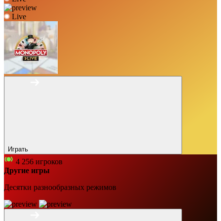
Live
Играть
4 256 игроков
Другие игры
Десятки разнообразных режимов