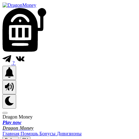
?
Dragon Money
Play now
Dragon Money
Главная
Помощь
Бонусы
Дивизионы