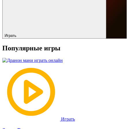
Играть
Популярные игры
Играть