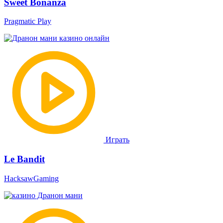
Sweet Bonanza
Pragmatic Play
Играть
Le Bandit
HacksawGaming