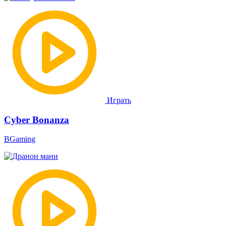
Играть
Cyber Bonanza
BGaming