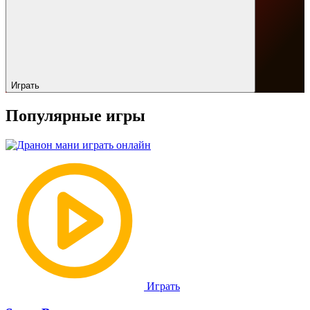
Играть
Популярные игры
Играть